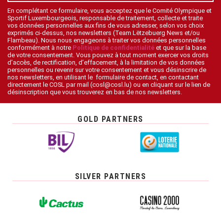
En complétant ce formulaire, vous acceptez que le Comité Olympique et
Sportif Luxembourgeois, responsable de traitement, collecte et traite
vos données personnelles aux fins de vous adresser, selon vos choix
exprimés ci-dessus, nos newsletters (Team Lëtzebuerg News et/ou
Flambeau). Nous nous engageons à traiter vos données personnelles
conformément à notre
Politique de confidentialité
et que sur la base
de votre consentement. Vous pouvez à tout moment exercer vos droits
d’accès, de rectification, d’effacement, à la limitation de vos données
personnelles ou revenir sur votre consentement et vous désinscrire de
nos newsletters, en utilisant le formulaire de contact, en contactant
directement le COSL par mail (cosl@cosl.lu) ou en cliquant sur le lien de
désinscription que vous trouverez en bas de nos newsletters.
GOLD PARTNERS
SILVER PARTNERS