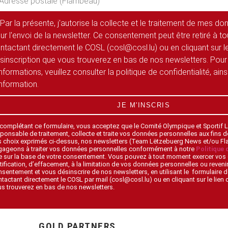
Par la présente, j'autorise la collecte et le traitement de mes d
ur l'envoi de la newsletter. Ce consentement peut être retiré à 
ntactant directement le COSL (cosl@cosl.lu) ou en cliquant sur le
sinscription que vous trouverez en bas de nos newsletters. Pour
informations, veuillez consulter la politique de confidentialité, ain
information.
JE M'INSCRIS
 complétant ce formulaire, vous acceptez que le Comité Olympique et Sportif
ponsable de traitement, collecte et traite vos données personnelles aux fins 
s choix exprimés ci-dessus, nos newsletters (Team Lëtzebuerg News et/ou F
gageons à traiter vos données personnelles conformément à notre
Politique 
 sur la base de votre consentement. Vous pouvez à tout moment exercer vos 
tification, d’effacement, à la limitation de vos données personnelles ou revenir
sentement et vous désinscrire de nos newsletters, en utilisant le formulaire d
tactant directement le COSL par mail (cosl@cosl.lu) ou en cliquant sur le lien
s trouverez en bas de nos newsletters.
GOLD PARTNERS