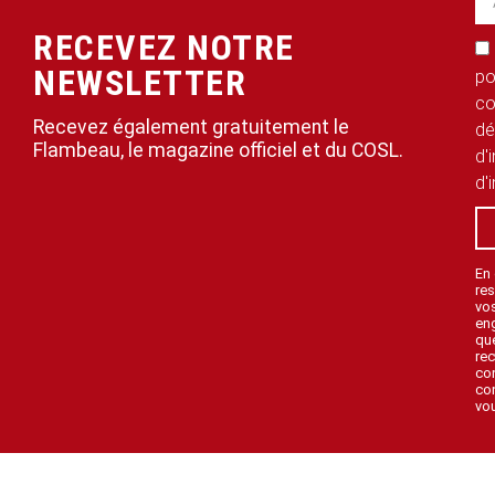
RECEVEZ NOTRE
NEWSLETTER
po
co
Recevez également gratuitement le
dé
Flambeau, le magazine officiel et du COSL.
d'
d'
En
res
vo
en
que
rec
con
con
vou