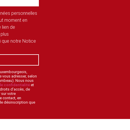
onnées personnelles
tout moment en
 lien de
 plus
si que notre Notice
 Luxembourgeois,
de vous adresser, selon
lambeau). Nous nous
de confidentialité
et
droits d’accès, de
 sur votre
e contact, en
 de désinscription que