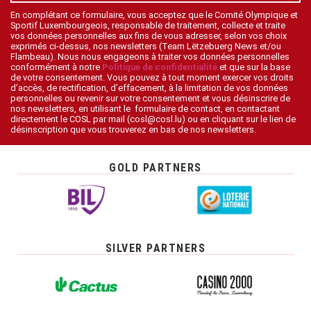
En complétant ce formulaire, vous acceptez que le Comité Olympique et
Sportif Luxembourgeois, responsable de traitement, collecte et traite
vos données personnelles aux fins de vous adresser, selon vos choix
exprimés ci-dessus, nos newsletters (Team Lëtzebuerg News et/ou
Flambeau). Nous nous engageons à traiter vos données personnelles
conformément à notre
Politique de confidentialité
et que sur la base
de votre consentement. Vous pouvez à tout moment exercer vos droits
d’accès, de rectification, d’effacement, à la limitation de vos données
personnelles ou revenir sur votre consentement et vous désinscrire de
nos newsletters, en utilisant le formulaire de contact, en contactant
directement le COSL par mail (cosl@cosl.lu) ou en cliquant sur le lien de
désinscription que vous trouverez en bas de nos newsletters.
GOLD PARTNERS
SILVER PARTNERS