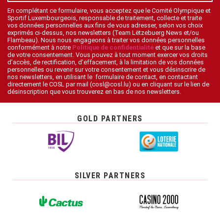
En complétant ce formulaire, vous acceptez que le Comité Olympique et
Sportif Luxembourgeois, responsable de traitement, collecte et traite
vos données personnelles aux fins de vous adresser, selon vos choix
exprimés ci-dessus, nos newsletters (Team Lëtzebuerg News et/ou
Flambeau). Nous nous engageons à traiter vos données personnelles
conformément à notre
Politique de confidentialité
et que sur la base
de votre consentement. Vous pouvez à tout moment exercer vos droits
d’accès, de rectification, d’effacement, à la limitation de vos données
personnelles ou revenir sur votre consentement et vous désinscrire de
nos newsletters, en utilisant le formulaire de contact, en contactant
directement le COSL par mail (cosl@cosl.lu) ou en cliquant sur le lien de
désinscription que vous trouverez en bas de nos newsletters.
GOLD PARTNERS
SILVER PARTNERS