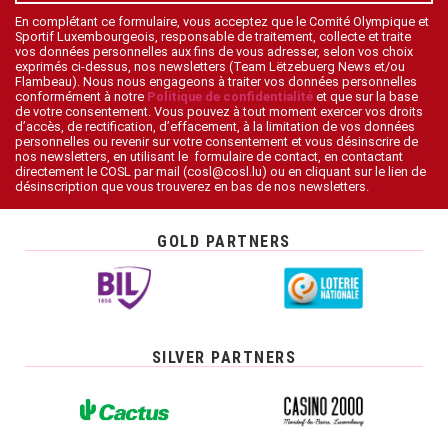
En complétant ce formulaire, vous acceptez que le Comité Olympique et
Sportif Luxembourgeois, responsable de traitement, collecte et traite
vos données personnelles aux fins de vous adresser, selon vos choix
exprimés ci-dessus, nos newsletters (Team Lëtzebuerg News et/ou
Flambeau). Nous nous engageons à traiter vos données personnelles
conformément à notre
Politique de confidentialité
et que sur la base
de votre consentement. Vous pouvez à tout moment exercer vos droits
d’accès, de rectification, d’effacement, à la limitation de vos données
personnelles ou revenir sur votre consentement et vous désinscrire de
nos newsletters, en utilisant le formulaire de contact, en contactant
directement le COSL par mail (cosl@cosl.lu) ou en cliquant sur le lien de
désinscription que vous trouverez en bas de nos newsletters.
GOLD PARTNERS
SILVER PARTNERS