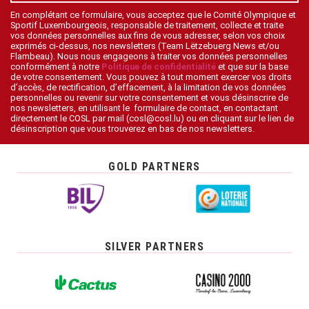
En complétant ce formulaire, vous acceptez que le Comité Olympique et
Sportif Luxembourgeois, responsable de traitement, collecte et traite
vos données personnelles aux fins de vous adresser, selon vos choix
exprimés ci-dessus, nos newsletters (Team Lëtzebuerg News et/ou
Flambeau). Nous nous engageons à traiter vos données personnelles
conformément à notre
Politique de confidentialité
et que sur la base
de votre consentement. Vous pouvez à tout moment exercer vos droits
d’accès, de rectification, d’effacement, à la limitation de vos données
personnelles ou revenir sur votre consentement et vous désinscrire de
nos newsletters, en utilisant le formulaire de contact, en contactant
directement le COSL par mail (cosl@cosl.lu) ou en cliquant sur le lien de
désinscription que vous trouverez en bas de nos newsletters.
GOLD PARTNERS
SILVER PARTNERS