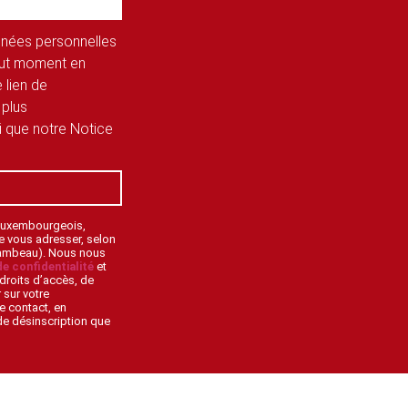
onnées personnelles
tout moment en
 lien de
 plus
si que notre Notice
 Luxembourgeois,
de vous adresser, selon
lambeau). Nous nous
de confidentialité
et
droits d’accès, de
 sur votre
e contact, en
 de désinscription que