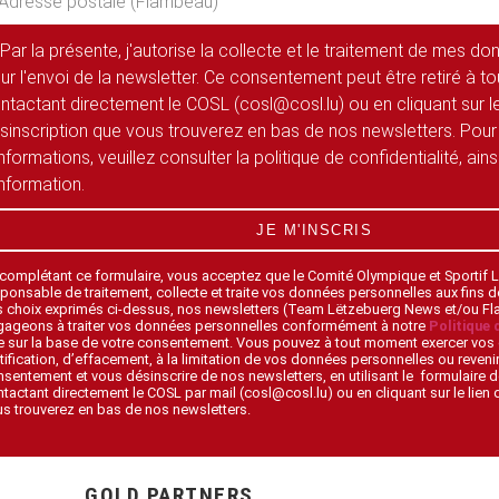
Par la présente, j'autorise la collecte et le traitement de mes d
ur l'envoi de la newsletter. Ce consentement peut être retiré à 
ntactant directement le COSL (cosl@cosl.lu) ou en cliquant sur le
sinscription que vous trouverez en bas de nos newsletters. Pour
informations, veuillez consulter la politique de confidentialité, ain
information.
JE M'INSCRIS
 complétant ce formulaire, vous acceptez que le Comité Olympique et Sportif
ponsable de traitement, collecte et traite vos données personnelles aux fins 
s choix exprimés ci-dessus, nos newsletters (Team Lëtzebuerg News et/ou F
gageons à traiter vos données personnelles conformément à notre
Politique 
 sur la base de votre consentement. Vous pouvez à tout moment exercer vos 
tification, d’effacement, à la limitation de vos données personnelles ou revenir
sentement et vous désinscrire de nos newsletters, en utilisant le formulaire d
tactant directement le COSL par mail (cosl@cosl.lu) ou en cliquant sur le lien
s trouverez en bas de nos newsletters.
GOLD PARTNERS