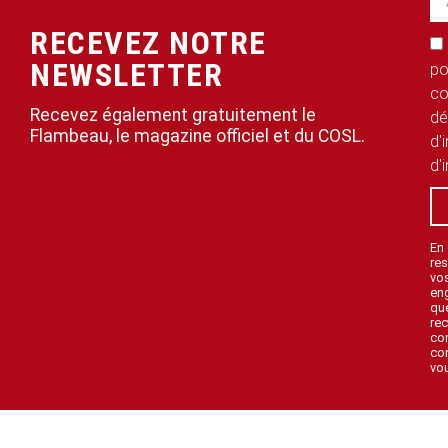
RECEVEZ NOTRE
NEWSLETTER
po
co
Recevez également gratuitement le
dé
Flambeau, le magazine officiel et du COSL.
d'
d'
En
res
vo
en
que
rec
con
con
vou