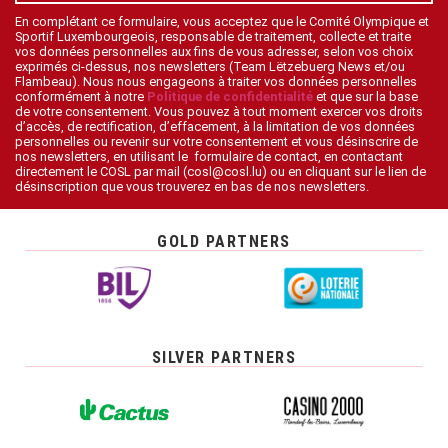
En complétant ce formulaire, vous acceptez que le Comité Olympique et
Sportif Luxembourgeois, responsable de traitement, collecte et traite
vos données personnelles aux fins de vous adresser, selon vos choix
exprimés ci-dessus, nos newsletters (Team Lëtzebuerg News et/ou
Flambeau). Nous nous engageons à traiter vos données personnelles
conformément à notre
Politique de confidentialité
et que sur la base
de votre consentement. Vous pouvez à tout moment exercer vos droits
d’accès, de rectification, d’effacement, à la limitation de vos données
personnelles ou revenir sur votre consentement et vous désinscrire de
nos newsletters, en utilisant le formulaire de contact, en contactant
directement le COSL par mail (cosl@cosl.lu) ou en cliquant sur le lien de
désinscription que vous trouverez en bas de nos newsletters.
GOLD PARTNERS
SILVER PARTNERS