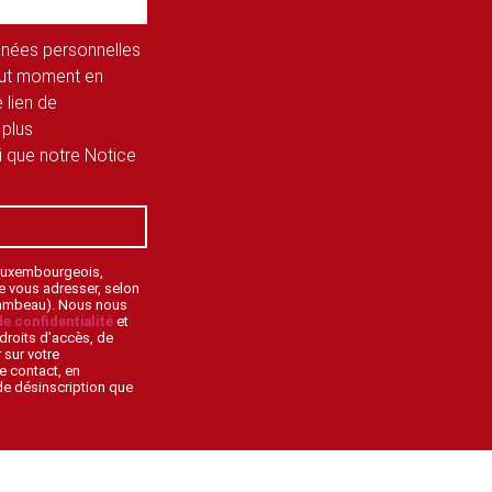
onnées personnelles
tout moment en
 lien de
 plus
si que notre Notice
 Luxembourgeois,
de vous adresser, selon
lambeau). Nous nous
de confidentialité
et
droits d’accès, de
 sur votre
e contact, en
 de désinscription que