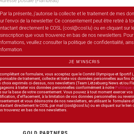
Par la présente, j'autorise la collecte et le traitement de mes d
ur l'envoi de la newsletter. Ce consentement peut être retiré à 
ntactant directement le COSL (cosl@cosl.lu) ou en cliquant sur le
sinscription que vous trouverez en bas de nos newsletters. Pour
informations, veuillez consulter la politique de confidentialité, ain
information.
JE M'INSCRIS
 complétant ce formulaire, vous acceptez que le Comité Olympique et Sportif
ponsable de traitement, collecte et traite vos données personnelles aux fins 
s choix exprimés ci-dessus, nos newsletters (Team Lëtzebuerg News et/ou F
gageons à traiter vos données personnelles conformément à notre
Politique 
 sur la base de votre consentement. Vous pouvez à tout moment exercer vos 
tification, d’effacement, à la limitation de vos données personnelles ou revenir
sentement et vous désinscrire de nos newsletters, en utilisant le formulaire d
tactant directement le COSL par mail (cosl@cosl.lu) ou en cliquant sur le lien
s trouverez en bas de nos newsletters.
GOLD PARTNERS