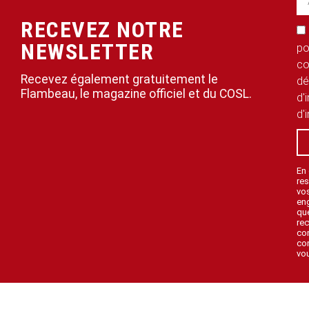
RECEVEZ NOTRE
NEWSLETTER
po
co
Recevez également gratuitement le
dé
Flambeau, le magazine officiel et du COSL.
d'
d'
En
res
vo
en
que
rec
con
con
vou