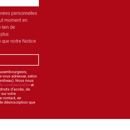
onnées personnelles
tout moment en
 lien de
 plus
si que notre Notice
 Luxembourgeois,
de vous adresser, selon
lambeau). Nous nous
de confidentialité
et
droits d’accès, de
 sur votre
e contact, en
 de désinscription que