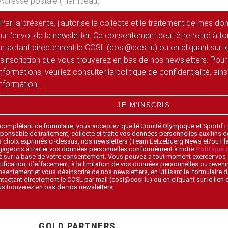
Par la présente, j'autorise la collecte et le traitement de mes d
ur l'envoi de la newsletter. Ce consentement peut être retiré à 
ntactant directement le COSL (cosl@cosl.lu) ou en cliquant sur le
sinscription que vous trouverez en bas de nos newsletters. Pour
informations, veuillez consulter la politique de confidentialité, ain
information.
JE M'INSCRIS
 complétant ce formulaire, vous acceptez que le Comité Olympique et Sportif
ponsable de traitement, collecte et traite vos données personnelles aux fins 
s choix exprimés ci-dessus, nos newsletters (Team Lëtzebuerg News et/ou F
gageons à traiter vos données personnelles conformément à notre
Politique 
 sur la base de votre consentement. Vous pouvez à tout moment exercer vos 
tification, d’effacement, à la limitation de vos données personnelles ou revenir
sentement et vous désinscrire de nos newsletters, en utilisant le formulaire d
tactant directement le COSL par mail (cosl@cosl.lu) ou en cliquant sur le lien
s trouverez en bas de nos newsletters.
GOLD PARTNERS