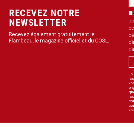
RECEVEZ NOTRE
NEWSLETTER
po
co
Recevez également gratuitement le
dé
Flambeau, le magazine officiel et du COSL.
d'
d'
En
res
vo
en
que
rec
con
con
vou