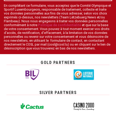
En complétant ce formulaire, vous acceptez que le Comité Olympique et
Sportif Luxembourgeois, responsable de traitement, collecte et traite
vos données personnelles aux fins de vous adresser, selon vos choix
exprimés ci-dessus, nos newsletters (Team Lëtzebuerg News et/ou
Flambeau). Nous nous engageons à traiter vos données personnelles
conformément à notre
Politique de confidentialité
et que sur la base
de votre consentement. Vous pouvez à tout moment exercer vos droits
d’accès, de rectification, d’effacement, à la limitation de vos données
personnelles ou revenir sur votre consentement et vous désinscrire de
nos newsletters, en utilisant le formulaire de contact, en contactant
directement le COSL par mail (cosl@cosl.lu) ou en cliquant sur le lien de
désinscription que vous trouverez en bas de nos newsletters.
GOLD PARTNERS
SILVER PARTNERS