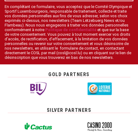
En complétant ce formulaire, vous acceptez que le Comité Olympique et
Sportif Luxembourgeois, responsable de traitement, collecte et traite
vos données personnelles aux fins de vous adresser, selon vos choix
exprimés ci-dessus, nos newsletters (Team Lëtzebuerg News et/ou
Flambeau). Nous nous engageons à traiter vos données personnelles
conformément à notre
Politique de confidentialité
et que sur la base
de votre consentement. Vous pouvez à tout moment exercer vos droits
d’accès, de rectification, d’effacement, à la limitation de vos données
personnelles ou revenir sur votre consentement et vous désinscrire de
nos newsletters, en utilisant le formulaire de contact, en contactant
directement le COSL par mail (cosl@cosl.lu) ou en cliquant sur le lien de
désinscription que vous trouverez en bas de nos newsletters.
GOLD PARTNERS
SILVER PARTNERS