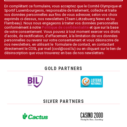
En complétant ce formulaire, vous acceptez que le Comité Olympique et
Sportif Luxembourgeois, responsable de traitement, collecte et traite
vos données personnelles aux fins de vous adresser, selon vos choix
exprimés ci-dessus, nos newsletters (Team Lëtzebuerg News et/ou
Flambeau). Nous nous engageons à traiter vos données personnelles
conformément à notre
Politique de confidentialité
et que sur la base
de votre consentement. Vous pouvez à tout moment exercer vos droits
d’accès, de rectification, d’effacement, à la limitation de vos données
personnelles ou revenir sur votre consentement et vous désinscrire de
nos newsletters, en utilisant le formulaire de contact, en contactant
directement le COSL par mail (cosl@cosl.lu) ou en cliquant sur le lien de
désinscription que vous trouverez en bas de nos newsletters.
GOLD PARTNERS
SILVER PARTNERS