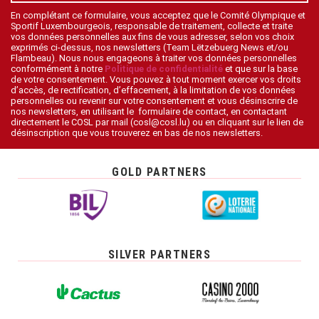
En complétant ce formulaire, vous acceptez que le Comité Olympique et
Sportif Luxembourgeois, responsable de traitement, collecte et traite
vos données personnelles aux fins de vous adresser, selon vos choix
exprimés ci-dessus, nos newsletters (Team Lëtzebuerg News et/ou
Flambeau). Nous nous engageons à traiter vos données personnelles
conformément à notre
Politique de confidentialité
et que sur la base
de votre consentement. Vous pouvez à tout moment exercer vos droits
d’accès, de rectification, d’effacement, à la limitation de vos données
personnelles ou revenir sur votre consentement et vous désinscrire de
nos newsletters, en utilisant le formulaire de contact, en contactant
directement le COSL par mail (cosl@cosl.lu) ou en cliquant sur le lien de
désinscription que vous trouverez en bas de nos newsletters.
GOLD PARTNERS
SILVER PARTNERS