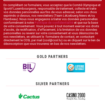
En complétant ce formulaire, vous acceptez que le Comité Olympique et
Sportif Luxembourgeois, responsable de traitement, collecte et traite
vos données personnelles aux fins de vous adresser, selon vos choix
exprimés ci-dessus, nos newsletters (Team Lëtzebuerg News et/ou
Flambeau). Nous nous engageons à traiter vos données personnelles
conformément à notre
Politique de confidentialité
et que sur la base
de votre consentement. Vous pouvez à tout moment exercer vos droits
d’accès, de rectification, d’effacement, à la limitation de vos données
personnelles ou revenir sur votre consentement et vous désinscrire de
nos newsletters, en utilisant le formulaire de contact, en contactant
directement le COSL par mail (cosl@cosl.lu) ou en cliquant sur le lien de
désinscription que vous trouverez en bas de nos newsletters.
GOLD PARTNERS
SILVER PARTNERS