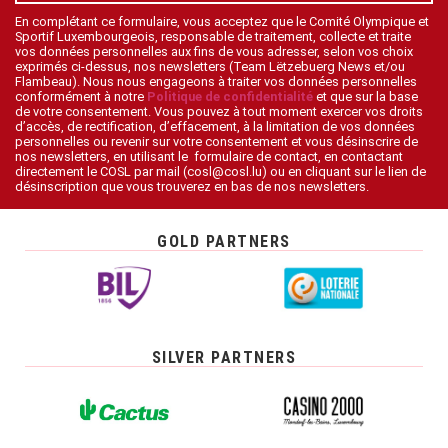
En complétant ce formulaire, vous acceptez que le Comité Olympique et
Sportif Luxembourgeois, responsable de traitement, collecte et traite
vos données personnelles aux fins de vous adresser, selon vos choix
exprimés ci-dessus, nos newsletters (Team Lëtzebuerg News et/ou
Flambeau). Nous nous engageons à traiter vos données personnelles
conformément à notre
Politique de confidentialité
et que sur la base
de votre consentement. Vous pouvez à tout moment exercer vos droits
d’accès, de rectification, d’effacement, à la limitation de vos données
personnelles ou revenir sur votre consentement et vous désinscrire de
nos newsletters, en utilisant le formulaire de contact, en contactant
directement le COSL par mail (cosl@cosl.lu) ou en cliquant sur le lien de
désinscription que vous trouverez en bas de nos newsletters.
GOLD PARTNERS
SILVER PARTNERS