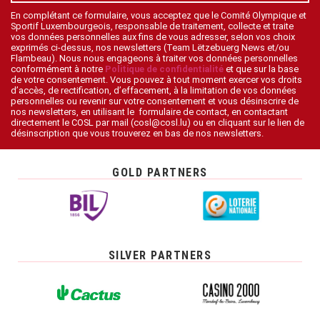
En complétant ce formulaire, vous acceptez que le Comité Olympique et
Sportif Luxembourgeois, responsable de traitement, collecte et traite
vos données personnelles aux fins de vous adresser, selon vos choix
exprimés ci-dessus, nos newsletters (Team Lëtzebuerg News et/ou
Flambeau). Nous nous engageons à traiter vos données personnelles
conformément à notre
Politique de confidentialité
et que sur la base
de votre consentement. Vous pouvez à tout moment exercer vos droits
d’accès, de rectification, d’effacement, à la limitation de vos données
personnelles ou revenir sur votre consentement et vous désinscrire de
nos newsletters, en utilisant le formulaire de contact, en contactant
directement le COSL par mail (cosl@cosl.lu) ou en cliquant sur le lien de
désinscription que vous trouverez en bas de nos newsletters.
GOLD PARTNERS
SILVER PARTNERS