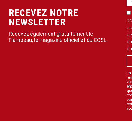
RECEVEZ NOTRE
NEWSLETTER
po
co
Recevez également gratuitement le
dé
Flambeau, le magazine officiel et du COSL.
d'
d'
En
res
vo
en
que
rec
con
con
vou