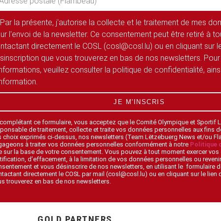
Par la présente, j'autorise la collecte et le traitement de mes d
ur l'envoi de la newsletter. Ce consentement peut être retiré à 
ntactant directement le COSL (cosl@cosl.lu) ou en cliquant sur le
sinscription que vous trouverez en bas de nos newsletters. Pour
informations, veuillez consulter la politique de confidentialité, ain
information.
JE M'INSCRIS
 complétant ce formulaire, vous acceptez que le Comité Olympique et Sportif
ponsable de traitement, collecte et traite vos données personnelles aux fins 
s choix exprimés ci-dessus, nos newsletters (Team Lëtzebuerg News et/ou F
gageons à traiter vos données personnelles conformément à notre
Politique 
 sur la base de votre consentement. Vous pouvez à tout moment exercer vos 
tification, d’effacement, à la limitation de vos données personnelles ou revenir
sentement et vous désinscrire de nos newsletters, en utilisant le formulaire d
tactant directement le COSL par mail (cosl@cosl.lu) ou en cliquant sur le lien
s trouverez en bas de nos newsletters.
GOLD PARTNERS