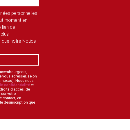
onnées personnelles
tout moment en
 lien de
 plus
si que notre Notice
 Luxembourgeois,
de vous adresser, selon
lambeau). Nous nous
de confidentialité
et
droits d’accès, de
 sur votre
e contact, en
 de désinscription que