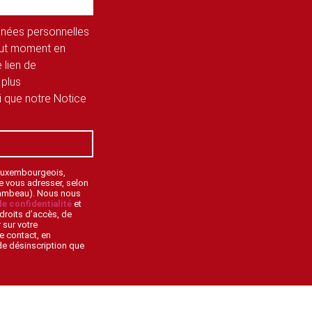
onnées personnelles
tout moment en
 lien de
 plus
si que notre Notice
 Luxembourgeois,
de vous adresser, selon
lambeau). Nous nous
de confidentialité
et
droits d’accès, de
 sur votre
e contact, en
 de désinscription que