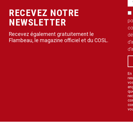
RECEVEZ NOTRE
NEWSLETTER
po
co
Recevez également gratuitement le
dé
Flambeau, le magazine officiel et du COSL.
d'
d'
En
res
vo
en
que
rec
con
con
vou