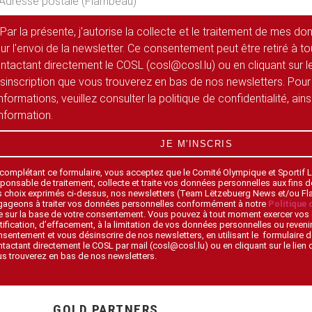
Par la présente, j'autorise la collecte et le traitement de mes d
ur l'envoi de la newsletter. Ce consentement peut être retiré à 
ntactant directement le COSL (cosl@cosl.lu) ou en cliquant sur le
sinscription que vous trouverez en bas de nos newsletters. Pour
informations, veuillez consulter la politique de confidentialité, ain
information.
JE M'INSCRIS
 complétant ce formulaire, vous acceptez que le Comité Olympique et Sportif
ponsable de traitement, collecte et traite vos données personnelles aux fins 
s choix exprimés ci-dessus, nos newsletters (Team Lëtzebuerg News et/ou F
gageons à traiter vos données personnelles conformément à notre
Politique 
 sur la base de votre consentement. Vous pouvez à tout moment exercer vos 
tification, d’effacement, à la limitation de vos données personnelles ou revenir
sentement et vous désinscrire de nos newsletters, en utilisant le formulaire d
tactant directement le COSL par mail (cosl@cosl.lu) ou en cliquant sur le lien
s trouverez en bas de nos newsletters.
GOLD PARTNERS