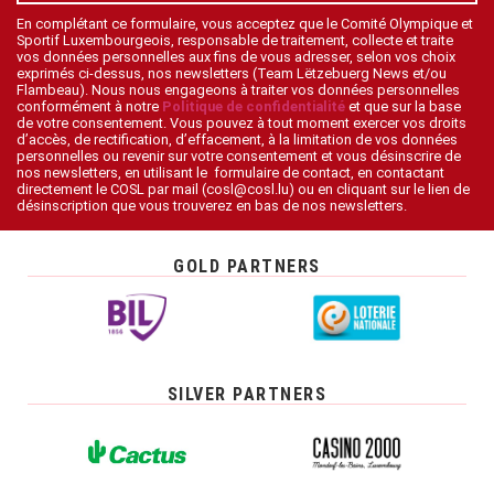
En complétant ce formulaire, vous acceptez que le Comité Olympique et
Sportif Luxembourgeois, responsable de traitement, collecte et traite
vos données personnelles aux fins de vous adresser, selon vos choix
exprimés ci-dessus, nos newsletters (Team Lëtzebuerg News et/ou
Flambeau). Nous nous engageons à traiter vos données personnelles
conformément à notre
Politique de confidentialité
et que sur la base
de votre consentement. Vous pouvez à tout moment exercer vos droits
d’accès, de rectification, d’effacement, à la limitation de vos données
personnelles ou revenir sur votre consentement et vous désinscrire de
nos newsletters, en utilisant le formulaire de contact, en contactant
directement le COSL par mail (cosl@cosl.lu) ou en cliquant sur le lien de
désinscription que vous trouverez en bas de nos newsletters.
GOLD PARTNERS
SILVER PARTNERS