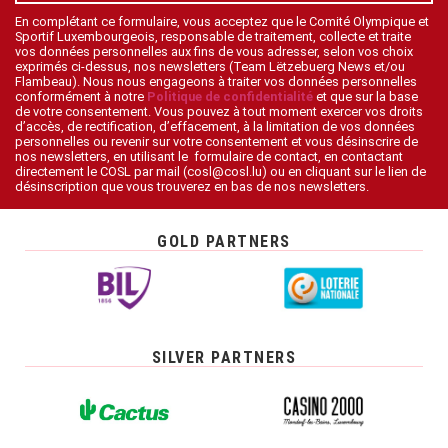
En complétant ce formulaire, vous acceptez que le Comité Olympique et
Sportif Luxembourgeois, responsable de traitement, collecte et traite
vos données personnelles aux fins de vous adresser, selon vos choix
exprimés ci-dessus, nos newsletters (Team Lëtzebuerg News et/ou
Flambeau). Nous nous engageons à traiter vos données personnelles
conformément à notre
Politique de confidentialité
et que sur la base
de votre consentement. Vous pouvez à tout moment exercer vos droits
d’accès, de rectification, d’effacement, à la limitation de vos données
personnelles ou revenir sur votre consentement et vous désinscrire de
nos newsletters, en utilisant le formulaire de contact, en contactant
directement le COSL par mail (cosl@cosl.lu) ou en cliquant sur le lien de
désinscription que vous trouverez en bas de nos newsletters.
GOLD PARTNERS
SILVER PARTNERS