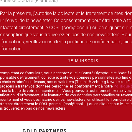
Par la présente, j'autorise la collecte et le traitement de mes d
ur l'envoi de la newsletter. Ce consentement peut être retiré à 
ntactant directement le COSL (cosl@cosl.lu) ou en cliquant sur le
sinscription que vous trouverez en bas de nos newsletters. Pour
informations, veuillez consulter la politique de confidentialité, ain
information.
JE M'INSCRIS
 complétant ce formulaire, vous acceptez que le Comité Olympique et Sportif
ponsable de traitement, collecte et traite vos données personnelles aux fins 
s choix exprimés ci-dessus, nos newsletters (Team Lëtzebuerg News et/ou F
gageons à traiter vos données personnelles conformément à notre
Politique 
 sur la base de votre consentement. Vous pouvez à tout moment exercer vos 
tification, d’effacement, à la limitation de vos données personnelles ou revenir
sentement et vous désinscrire de nos newsletters, en utilisant le formulaire d
tactant directement le COSL par mail (cosl@cosl.lu) ou en cliquant sur le lien
s trouverez en bas de nos newsletters.
GOLD PARTNERS