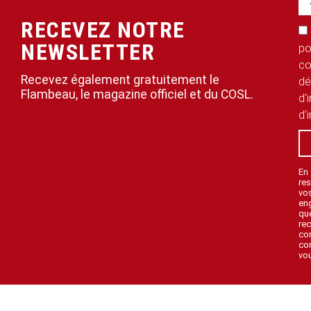
RECEVEZ NOTRE
NEWSLETTER
po
co
Recevez également gratuitement le
dé
Flambeau, le magazine officiel et du COSL.
d'
d'
En
res
vo
en
que
rec
con
con
vou