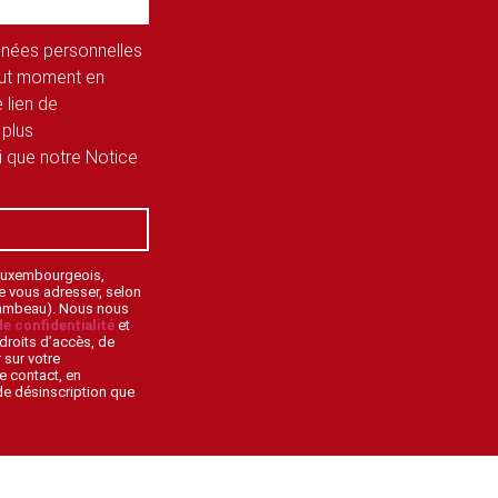
onnées personnelles
tout moment en
 lien de
 plus
si que notre Notice
 Luxembourgeois,
de vous adresser, selon
lambeau). Nous nous
de confidentialité
et
droits d’accès, de
 sur votre
e contact, en
 de désinscription que