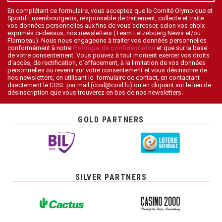
En complétant ce formulaire, vous acceptez que le Comité Olympique et
Sportif Luxembourgeois, responsable de traitement, collecte et traite
vos données personnelles aux fins de vous adresser, selon vos choix
exprimés ci-dessus, nos newsletters (Team Lëtzebuerg News et/ou
Flambeau). Nous nous engageons à traiter vos données personnelles
conformément à notre
Politique de confidentialité
et que sur la base
de votre consentement. Vous pouvez à tout moment exercer vos droits
d’accès, de rectification, d’effacement, à la limitation de vos données
personnelles ou revenir sur votre consentement et vous désinscrire de
nos newsletters, en utilisant le formulaire de contact, en contactant
directement le COSL par mail (cosl@cosl.lu) ou en cliquant sur le lien de
désinscription que vous trouverez en bas de nos newsletters.
GOLD PARTNERS
SILVER PARTNERS