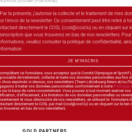
Par la présente, j'autorise la collecte et le traitement de mes d
ur l'envoi de la newsletter. Ce consentement peut être retiré à 
ntactant directement le COSL (cosl@cosl.lu) ou en cliquant sur le
sinscription que vous trouverez en bas de nos newsletters. Pour
informations, veuillez consulter la politique de confidentialité, ain
information.
JE M'INSCRIS
 complétant ce formulaire, vous acceptez que le Comité Olympique et Sportif
ponsable de traitement, collecte et traite vos données personnelles aux fins 
s choix exprimés ci-dessus, nos newsletters (Team Lëtzebuerg News et/ou F
gageons à traiter vos données personnelles conformément à notre
Politique 
 sur la base de votre consentement. Vous pouvez à tout moment exercer vos 
tification, d’effacement, à la limitation de vos données personnelles ou revenir
sentement et vous désinscrire de nos newsletters, en utilisant le formulaire d
tactant directement le COSL par mail (cosl@cosl.lu) ou en cliquant sur le lien
s trouverez en bas de nos newsletters.
GOLD PARTNERS