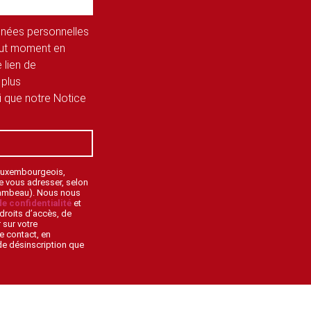
onnées personnelles
tout moment en
 lien de
 plus
si que notre Notice
 Luxembourgeois,
de vous adresser, selon
lambeau). Nous nous
de confidentialité
et
droits d’accès, de
 sur votre
e contact, en
 de désinscription que