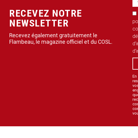
RECEVEZ NOTRE
NEWSLETTER
po
co
Recevez également gratuitement le
dé
Flambeau, le magazine officiel et du COSL.
d'
d'
En
res
vo
en
que
rec
con
con
vou