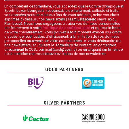
En complétant ce formulaire, vous acceptez que le Comité Olympique et
Sportif Luxembourgeois, responsable de traitement, collecte et traite
vos données personnelles aux fins de vous adresser, selon vos choix
exprimés ci-dessus, nos newsletters (Team Lëtzebuerg News et/ou
Flambeau). Nous nous engageons à traiter vos données personnelles
conformément à notre
Politique de confidentialité
et que sur la base
de votre consentement. Vous pouvez à tout moment exercer vos droits
d’accès, de rectification, d’effacement, à la limitation de vos données
personnelles ou revenir sur votre consentement et vous désinscrire de
nos newsletters, en utilisant le formulaire de contact, en contactant
directement le COSL par mail (cosl@cosl.lu) ou en cliquant sur le lien de
désinscription que vous trouverez en bas de nos newsletters.
GOLD PARTNERS
SILVER PARTNERS