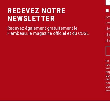
RECEVEZ NOTRE
NEWSLETTER
po
co
Recevez également gratuitement le
dé
Flambeau, le magazine officiel et du COSL.
d'
d'
En
res
vo
en
que
rec
con
con
vou