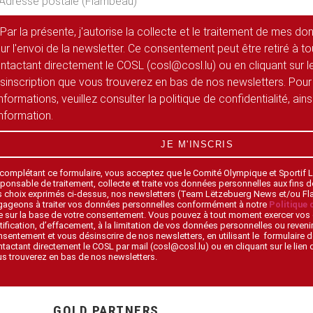
Par la présente, j'autorise la collecte et le traitement de mes d
ur l'envoi de la newsletter. Ce consentement peut être retiré à 
ntactant directement le COSL (cosl@cosl.lu) ou en cliquant sur le
sinscription que vous trouverez en bas de nos newsletters. Pour
informations, veuillez consulter la politique de confidentialité, ain
information.
JE M'INSCRIS
 complétant ce formulaire, vous acceptez que le Comité Olympique et Sportif
ponsable de traitement, collecte et traite vos données personnelles aux fins 
s choix exprimés ci-dessus, nos newsletters (Team Lëtzebuerg News et/ou F
gageons à traiter vos données personnelles conformément à notre
Politique 
 sur la base de votre consentement. Vous pouvez à tout moment exercer vos 
tification, d’effacement, à la limitation de vos données personnelles ou revenir
sentement et vous désinscrire de nos newsletters, en utilisant le formulaire d
tactant directement le COSL par mail (cosl@cosl.lu) ou en cliquant sur le lien
s trouverez en bas de nos newsletters.
GOLD PARTNERS