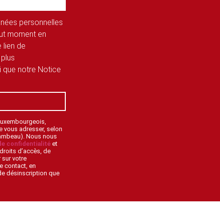
onnées personnelles
tout moment en
 lien de
 plus
si que notre Notice
 Luxembourgeois,
de vous adresser, selon
lambeau). Nous nous
de confidentialité
et
droits d’accès, de
 sur votre
e contact, en
 de désinscription que