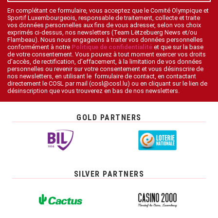
En complétant ce formulaire, vous acceptez que le Comité Olympique et
Sportif Luxembourgeois, responsable de traitement, collecte et traite
vos données personnelles aux fins de vous adresser, selon vos choix
exprimés ci-dessus, nos newsletters (Team Lëtzebuerg News et/ou
Flambeau). Nous nous engageons à traiter vos données personnelles
conformément à notre
Politique de confidentialité
et que sur la base
de votre consentement. Vous pouvez à tout moment exercer vos droits
d’accès, de rectification, d’effacement, à la limitation de vos données
personnelles ou revenir sur votre consentement et vous désinscrire de
nos newsletters, en utilisant le formulaire de contact, en contactant
directement le COSL par mail (cosl@cosl.lu) ou en cliquant sur le lien de
désinscription que vous trouverez en bas de nos newsletters.
GOLD PARTNERS
SILVER PARTNERS