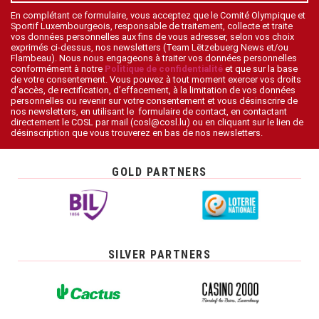
En complétant ce formulaire, vous acceptez que le Comité Olympique et
Sportif Luxembourgeois, responsable de traitement, collecte et traite
vos données personnelles aux fins de vous adresser, selon vos choix
exprimés ci-dessus, nos newsletters (Team Lëtzebuerg News et/ou
Flambeau). Nous nous engageons à traiter vos données personnelles
conformément à notre
Politique de confidentialité
et que sur la base
de votre consentement. Vous pouvez à tout moment exercer vos droits
d’accès, de rectification, d’effacement, à la limitation de vos données
personnelles ou revenir sur votre consentement et vous désinscrire de
nos newsletters, en utilisant le formulaire de contact, en contactant
directement le COSL par mail (cosl@cosl.lu) ou en cliquant sur le lien de
désinscription que vous trouverez en bas de nos newsletters.
GOLD PARTNERS
SILVER PARTNERS