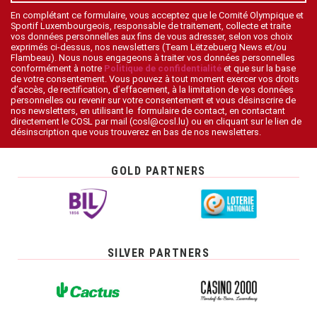
En complétant ce formulaire, vous acceptez que le Comité Olympique et
Sportif Luxembourgeois, responsable de traitement, collecte et traite
vos données personnelles aux fins de vous adresser, selon vos choix
exprimés ci-dessus, nos newsletters (Team Lëtzebuerg News et/ou
Flambeau). Nous nous engageons à traiter vos données personnelles
conformément à notre
Politique de confidentialité
et que sur la base
de votre consentement. Vous pouvez à tout moment exercer vos droits
d’accès, de rectification, d’effacement, à la limitation de vos données
personnelles ou revenir sur votre consentement et vous désinscrire de
nos newsletters, en utilisant le formulaire de contact, en contactant
directement le COSL par mail (cosl@cosl.lu) ou en cliquant sur le lien de
désinscription que vous trouverez en bas de nos newsletters.
GOLD PARTNERS
SILVER PARTNERS