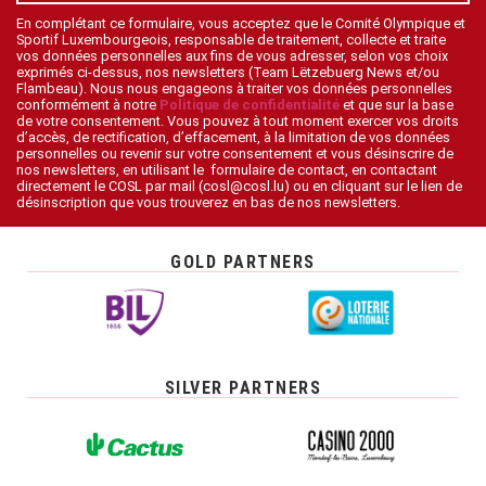
En complétant ce formulaire, vous acceptez que le Comité Olympique et
Sportif Luxembourgeois, responsable de traitement, collecte et traite
vos données personnelles aux fins de vous adresser, selon vos choix
exprimés ci-dessus, nos newsletters (Team Lëtzebuerg News et/ou
Flambeau). Nous nous engageons à traiter vos données personnelles
conformément à notre
Politique de confidentialité
et que sur la base
de votre consentement. Vous pouvez à tout moment exercer vos droits
d’accès, de rectification, d’effacement, à la limitation de vos données
personnelles ou revenir sur votre consentement et vous désinscrire de
nos newsletters, en utilisant le formulaire de contact, en contactant
directement le COSL par mail (cosl@cosl.lu) ou en cliquant sur le lien de
désinscription que vous trouverez en bas de nos newsletters.
GOLD PARTNERS
SILVER PARTNERS