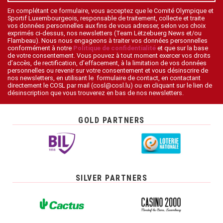
En complétant ce formulaire, vous acceptez que le Comité Olympique et
Sportif Luxembourgeois, responsable de traitement, collecte et traite
vos données personnelles aux fins de vous adresser, selon vos choix
exprimés ci-dessus, nos newsletters (Team Lëtzebuerg News et/ou
Flambeau). Nous nous engageons à traiter vos données personnelles
conformément à notre
Politique de confidentialité
et que sur la base
de votre consentement. Vous pouvez à tout moment exercer vos droits
d’accès, de rectification, d’effacement, à la limitation de vos données
personnelles ou revenir sur votre consentement et vous désinscrire de
nos newsletters, en utilisant le formulaire de contact, en contactant
directement le COSL par mail (cosl@cosl.lu) ou en cliquant sur le lien de
désinscription que vous trouverez en bas de nos newsletters.
GOLD PARTNERS
SILVER PARTNERS