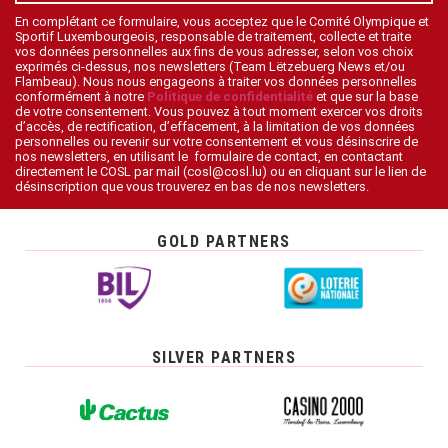
En complétant ce formulaire, vous acceptez que le Comité Olympique et
Sportif Luxembourgeois, responsable de traitement, collecte et traite
vos données personnelles aux fins de vous adresser, selon vos choix
exprimés ci-dessus, nos newsletters (Team Lëtzebuerg News et/ou
Flambeau). Nous nous engageons à traiter vos données personnelles
conformément à notre
Politique de confidentialité
et que sur la base
de votre consentement. Vous pouvez à tout moment exercer vos droits
d’accès, de rectification, d’effacement, à la limitation de vos données
personnelles ou revenir sur votre consentement et vous désinscrire de
nos newsletters, en utilisant le formulaire de contact, en contactant
directement le COSL par mail (cosl@cosl.lu) ou en cliquant sur le lien de
désinscription que vous trouverez en bas de nos newsletters.
GOLD PARTNERS
SILVER PARTNERS