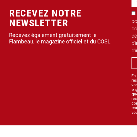
RECEVEZ NOTRE
NEWSLETTER
po
co
Recevez également gratuitement le
dé
Flambeau, le magazine officiel et du COSL.
d'
d'
En
res
vo
en
que
rec
con
con
vou