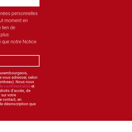
onnées personnelles
tout moment en
 lien de
 plus
si que notre Notice
 Luxembourgeois,
de vous adresser, selon
lambeau). Nous nous
de confidentialité
et
droits d’accès, de
 sur votre
e contact, en
 de désinscription que