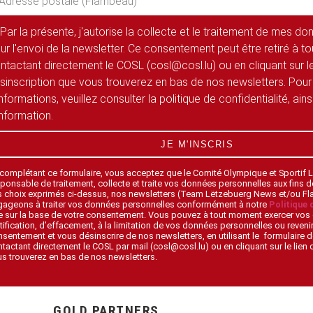
Par la présente, j'autorise la collecte et le traitement de mes d
ur l'envoi de la newsletter. Ce consentement peut être retiré à 
ntactant directement le COSL (cosl@cosl.lu) ou en cliquant sur le
sinscription que vous trouverez en bas de nos newsletters. Pour
informations, veuillez consulter la politique de confidentialité, ain
information.
JE M'INSCRIS
 complétant ce formulaire, vous acceptez que le Comité Olympique et Sportif
ponsable de traitement, collecte et traite vos données personnelles aux fins 
s choix exprimés ci-dessus, nos newsletters (Team Lëtzebuerg News et/ou F
gageons à traiter vos données personnelles conformément à notre
Politique 
 sur la base de votre consentement. Vous pouvez à tout moment exercer vos 
tification, d’effacement, à la limitation de vos données personnelles ou revenir
sentement et vous désinscrire de nos newsletters, en utilisant le formulaire d
tactant directement le COSL par mail (cosl@cosl.lu) ou en cliquant sur le lien
s trouverez en bas de nos newsletters.
GOLD PARTNERS