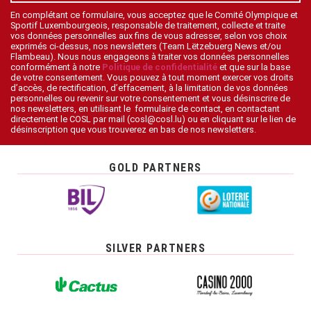
En complétant ce formulaire, vous acceptez que le Comité Olympique et
Sportif Luxembourgeois, responsable de traitement, collecte et traite
vos données personnelles aux fins de vous adresser, selon vos choix
exprimés ci-dessus, nos newsletters (Team Lëtzebuerg News et/ou
Flambeau). Nous nous engageons à traiter vos données personnelles
conformément à notre
Politique de confidentialité
et que sur la base
de votre consentement. Vous pouvez à tout moment exercer vos droits
d’accès, de rectification, d’effacement, à la limitation de vos données
personnelles ou revenir sur votre consentement et vous désinscrire de
nos newsletters, en utilisant le formulaire de contact, en contactant
directement le COSL par mail (cosl@cosl.lu) ou en cliquant sur le lien de
désinscription que vous trouverez en bas de nos newsletters.
GOLD PARTNERS
SILVER PARTNERS