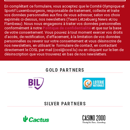
En complétant ce formulaire, vous acceptez que le Comité Olympique et
Sportif Luxembourgeois, responsable de traitement, collecte et traite
vos données personnelles aux fins de vous adresser, selon vos choix
exprimés ci-dessus, nos newsletters (Team Lëtzebuerg News et/ou
Flambeau). Nous nous engageons à traiter vos données personnelles
conformément à notre
Politique de confidentialité
et que sur la base
de votre consentement. Vous pouvez à tout moment exercer vos droits
d’accès, de rectification, d’effacement, à la limitation de vos données
personnelles ou revenir sur votre consentement et vous désinscrire de
nos newsletters, en utilisant le formulaire de contact, en contactant
directement le COSL par mail (cosl@cosl.lu) ou en cliquant sur le lien de
désinscription que vous trouverez en bas de nos newsletters.
GOLD PARTNERS
SILVER PARTNERS