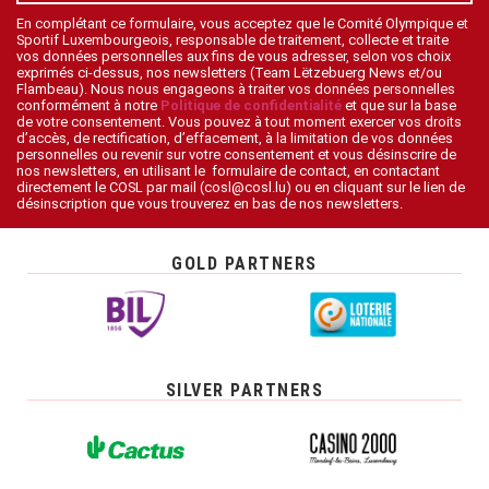
En complétant ce formulaire, vous acceptez que le Comité Olympique et
Sportif Luxembourgeois, responsable de traitement, collecte et traite
vos données personnelles aux fins de vous adresser, selon vos choix
exprimés ci-dessus, nos newsletters (Team Lëtzebuerg News et/ou
Flambeau). Nous nous engageons à traiter vos données personnelles
conformément à notre
Politique de confidentialité
et que sur la base
de votre consentement. Vous pouvez à tout moment exercer vos droits
d’accès, de rectification, d’effacement, à la limitation de vos données
personnelles ou revenir sur votre consentement et vous désinscrire de
nos newsletters, en utilisant le formulaire de contact, en contactant
directement le COSL par mail (cosl@cosl.lu) ou en cliquant sur le lien de
désinscription que vous trouverez en bas de nos newsletters.
GOLD PARTNERS
SILVER PARTNERS