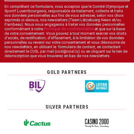
En complétant ce formulaire, vous acceptez que le Comité Olympique et
Sportif Luxembourgeois, responsable de traitement, collecte et traite
vos données personnelles aux fins de vous adresser, selon vos choix
exprimés ci-dessus, nos newsletters (Team Lëtzebuerg News et/ou
Flambeau). Nous nous engageons à traiter vos données personnelles
conformément à notre
Politique de confidentialité
et que sur la base
de votre consentement. Vous pouvez à tout moment exercer vos droits
d’accès, de rectification, d’effacement, à la limitation de vos données
personnelles ou revenir sur votre consentement et vous désinscrire de
nos newsletters, en utilisant le formulaire de contact, en contactant
directement le COSL par mail (cosl@cosl.lu) ou en cliquant sur le lien de
désinscription que vous trouverez en bas de nos newsletters.
GOLD PARTNERS
SILVER PARTNERS