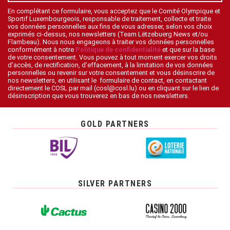
En complétant ce formulaire, vous acceptez que le Comité Olympique et
Sportif Luxembourgeois, responsable de traitement, collecte et traite
vos données personnelles aux fins de vous adresser, selon vos choix
exprimés ci-dessus, nos newsletters (Team Lëtzebuerg News et/ou
Flambeau). Nous nous engageons à traiter vos données personnelles
conformément à notre
Politique de confidentialité
et que sur la base
de votre consentement. Vous pouvez à tout moment exercer vos droits
d’accès, de rectification, d’effacement, à la limitation de vos données
personnelles ou revenir sur votre consentement et vous désinscrire de
nos newsletters, en utilisant le formulaire de contact, en contactant
directement le COSL par mail (cosl@cosl.lu) ou en cliquant sur le lien de
désinscription que vous trouverez en bas de nos newsletters.
GOLD PARTNERS
SILVER PARTNERS