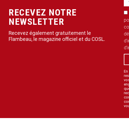
RECEVEZ NOTRE
NEWSLETTER
po
co
Recevez également gratuitement le
dé
Flambeau, le magazine officiel et du COSL.
d'
d'
En
res
vo
en
que
rec
con
con
vou