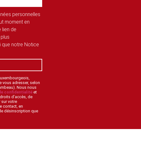
onnées personnelles
tout moment en
 lien de
 plus
si que notre Notice
 Luxembourgeois,
de vous adresser, selon
lambeau). Nous nous
de confidentialité
et
droits d’accès, de
 sur votre
e contact, en
 de désinscription que