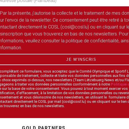
Par la présente, j'autorise la collecte et le traitement de mes d
ur l'envoi de la newsletter. Ce consentement peut être retiré à 
ntactant directement le COSL (cosl@cosl.lu) ou en cliquant sur le
sinscription que vous trouverez en bas de nos newsletters. Pour
informations, veuillez consulter la politique de confidentialité, ain
information.
JE M'INSCRIS
 complétant ce formulaire, vous acceptez que le Comité Olympique et Sportif
ponsable de traitement, collecte et traite vos données personnelles aux fins 
s choix exprimés ci-dessus, nos newsletters (Team Lëtzebuerg News et/ou F
gageons à traiter vos données personnelles conformément à notre
Politique 
 sur la base de votre consentement. Vous pouvez à tout moment exercer vos 
tification, d’effacement, à la limitation de vos données personnelles ou revenir
sentement et vous désinscrire de nos newsletters, en utilisant le formulaire d
tactant directement le COSL par mail (cosl@cosl.lu) ou en cliquant sur le lien
s trouverez en bas de nos newsletters.
GOLD PARTNERS