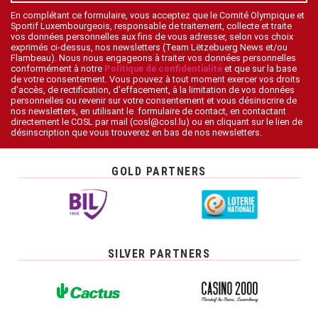
En complétant ce formulaire, vous acceptez que le Comité Olympique et
Sportif Luxembourgeois, responsable de traitement, collecte et traite
vos données personnelles aux fins de vous adresser, selon vos choix
exprimés ci-dessus, nos newsletters (Team Lëtzebuerg News et/ou
Flambeau). Nous nous engageons à traiter vos données personnelles
conformément à notre
Politique de confidentialité
et que sur la base
de votre consentement. Vous pouvez à tout moment exercer vos droits
d’accès, de rectification, d’effacement, à la limitation de vos données
personnelles ou revenir sur votre consentement et vous désinscrire de
nos newsletters, en utilisant le formulaire de contact, en contactant
directement le COSL par mail (cosl@cosl.lu) ou en cliquant sur le lien de
désinscription que vous trouverez en bas de nos newsletters.
GOLD PARTNERS
SILVER PARTNERS