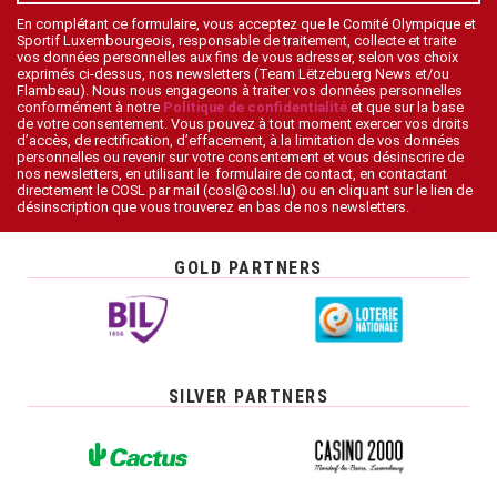
En complétant ce formulaire, vous acceptez que le Comité Olympique et
Sportif Luxembourgeois, responsable de traitement, collecte et traite
vos données personnelles aux fins de vous adresser, selon vos choix
exprimés ci-dessus, nos newsletters (Team Lëtzebuerg News et/ou
Flambeau). Nous nous engageons à traiter vos données personnelles
conformément à notre
Politique de confidentialité
et que sur la base
de votre consentement. Vous pouvez à tout moment exercer vos droits
d’accès, de rectification, d’effacement, à la limitation de vos données
personnelles ou revenir sur votre consentement et vous désinscrire de
nos newsletters, en utilisant le formulaire de contact, en contactant
directement le COSL par mail (cosl@cosl.lu) ou en cliquant sur le lien de
désinscription que vous trouverez en bas de nos newsletters.
GOLD PARTNERS
SILVER PARTNERS