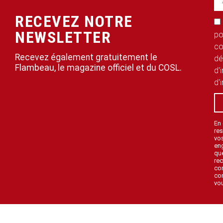
RECEVEZ NOTRE
NEWSLETTER
po
co
Recevez également gratuitement le
dé
Flambeau, le magazine officiel et du COSL.
d'
d'
En
res
vo
en
que
rec
con
con
vou