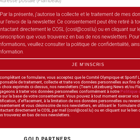
Par la présente, j'autorise la collecte et le traitement de mes d
ur l'envoi de la newsletter. Ce consentement peut être retiré à 
ntactant directement le COSL (cosl@cosl.lu) ou en cliquant sur le
sinscription que vous trouverez en bas de nos newsletters. Pour
informations, veuillez consulter la politique de confidentialité, ain
information.
JE M'INSCRIS
 complétant ce formulaire, vous acceptez que le Comité Olympique et Sportif
ponsable de traitement, collecte et traite vos données personnelles aux fins 
s choix exprimés ci-dessus, nos newsletters (Team Lëtzebuerg News et/ou F
gageons à traiter vos données personnelles conformément à notre
Politique 
 sur la base de votre consentement. Vous pouvez à tout moment exercer vos 
tification, d’effacement, à la limitation de vos données personnelles ou revenir
sentement et vous désinscrire de nos newsletters, en utilisant le formulaire d
tactant directement le COSL par mail (cosl@cosl.lu) ou en cliquant sur le lien
s trouverez en bas de nos newsletters.
GOLD PARTNERS