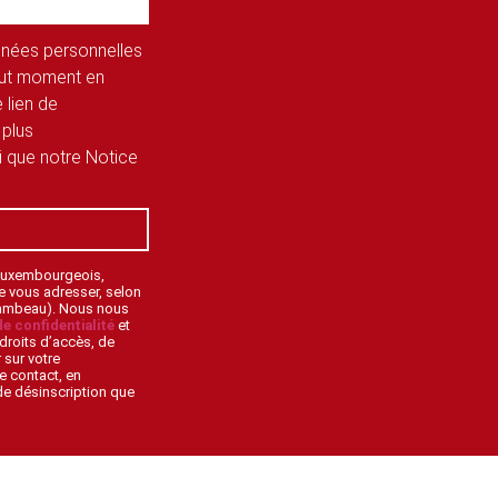
onnées personnelles
tout moment en
 lien de
 plus
si que notre Notice
 Luxembourgeois,
de vous adresser, selon
lambeau). Nous nous
de confidentialité
et
droits d’accès, de
 sur votre
e contact, en
 de désinscription que