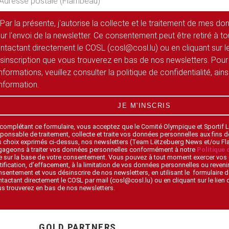
Par la présente, j'autorise la collecte et le traitement de mes d
ur l'envoi de la newsletter. Ce consentement peut être retiré à 
ntactant directement le COSL (cosl@cosl.lu) ou en cliquant sur le
sinscription que vous trouverez en bas de nos newsletters. Pour
informations, veuillez consulter la politique de confidentialité, ain
information.
JE M'INSCRIS
 complétant ce formulaire, vous acceptez que le Comité Olympique et Sportif
ponsable de traitement, collecte et traite vos données personnelles aux fins 
s choix exprimés ci-dessus, nos newsletters (Team Lëtzebuerg News et/ou F
gageons à traiter vos données personnelles conformément à notre
Politique 
 sur la base de votre consentement. Vous pouvez à tout moment exercer vos 
tification, d’effacement, à la limitation de vos données personnelles ou revenir
sentement et vous désinscrire de nos newsletters, en utilisant le formulaire d
tactant directement le COSL par mail (cosl@cosl.lu) ou en cliquant sur le lien
s trouverez en bas de nos newsletters.
GOLD PARTNERS