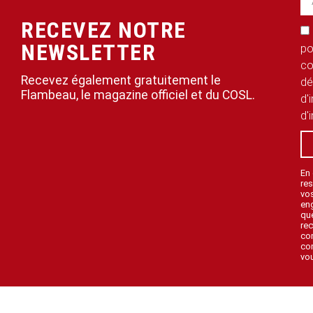
RECEVEZ NOTRE
NEWSLETTER
po
co
Recevez également gratuitement le
dé
Flambeau, le magazine officiel et du COSL.
d'
d'
En
res
vo
en
que
rec
con
con
vou