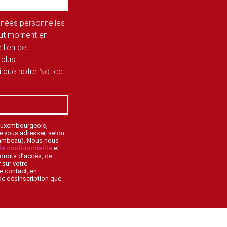
onnées personnelles
tout moment en
 lien de
 plus
si que notre Notice
 Luxembourgeois,
de vous adresser, selon
lambeau). Nous nous
de confidentialité
et
droits d’accès, de
 sur votre
e contact, en
 de désinscription que