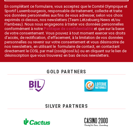
En complétant ce formulaire, vous acceptez que le Comité Olympique et
Sportif Luxembourgeois, responsable de traitement, collecte et traite
vos données personnelles aux fins de vous adresser, selon vos choix
exprimés ci-dessus, nos newsletters (Team Lëtzebuerg News et/ou
Flambeau). Nous nous engageons à traiter vos données personnelles
conformément à notre
Politique de confidentialité
et que sur la base
de votre consentement. Vous pouvez à tout moment exercer vos droits
d’accès, de rectification, d’effacement, à la limitation de vos données
personnelles ou revenir sur votre consentement et vous désinscrire de
nos newsletters, en utilisant le formulaire de contact, en contactant
directement le COSL par mail (cosl@cosl.lu) ou en cliquant sur le lien de
désinscription que vous trouverez en bas de nos newsletters.
GOLD PARTNERS
SILVER PARTNERS