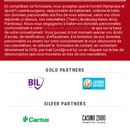
En complétant ce formulaire, vous acceptez que le Comité Olympique et
Sportif Luxembourgeois, responsable de traitement, collecte et traite
vos données personnelles aux fins de vous adresser, selon vos choix
exprimés ci-dessus, nos newsletters (Team Lëtzebuerg News et/ou
Flambeau). Nous nous engageons à traiter vos données personnelles
conformément à notre
Politique de confidentialité
et que sur la base
de votre consentement. Vous pouvez à tout moment exercer vos droits
d’accès, de rectification, d’effacement, à la limitation de vos données
personnelles ou revenir sur votre consentement et vous désinscrire de
nos newsletters, en utilisant le formulaire de contact, en contactant
directement le COSL par mail (cosl@cosl.lu) ou en cliquant sur le lien de
désinscription que vous trouverez en bas de nos newsletters.
GOLD PARTNERS
SILVER PARTNERS