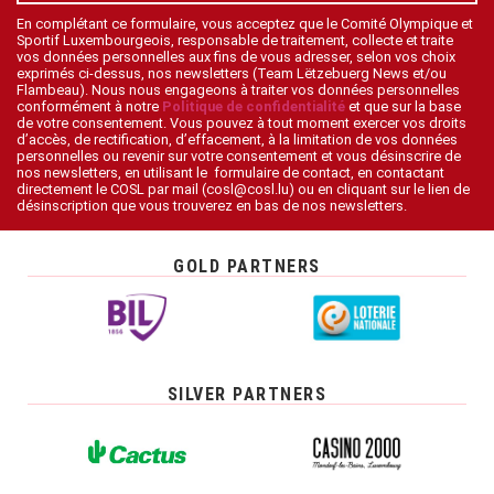
En complétant ce formulaire, vous acceptez que le Comité Olympique et
Sportif Luxembourgeois, responsable de traitement, collecte et traite
vos données personnelles aux fins de vous adresser, selon vos choix
exprimés ci-dessus, nos newsletters (Team Lëtzebuerg News et/ou
Flambeau). Nous nous engageons à traiter vos données personnelles
conformément à notre
Politique de confidentialité
et que sur la base
de votre consentement. Vous pouvez à tout moment exercer vos droits
d’accès, de rectification, d’effacement, à la limitation de vos données
personnelles ou revenir sur votre consentement et vous désinscrire de
nos newsletters, en utilisant le formulaire de contact, en contactant
directement le COSL par mail (cosl@cosl.lu) ou en cliquant sur le lien de
désinscription que vous trouverez en bas de nos newsletters.
GOLD PARTNERS
SILVER PARTNERS