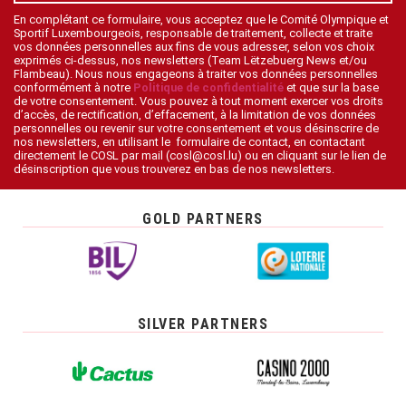
En complétant ce formulaire, vous acceptez que le Comité Olympique et
Sportif Luxembourgeois, responsable de traitement, collecte et traite
vos données personnelles aux fins de vous adresser, selon vos choix
exprimés ci-dessus, nos newsletters (Team Lëtzebuerg News et/ou
Flambeau). Nous nous engageons à traiter vos données personnelles
conformément à notre
Politique de confidentialité
et que sur la base
de votre consentement. Vous pouvez à tout moment exercer vos droits
d’accès, de rectification, d’effacement, à la limitation de vos données
personnelles ou revenir sur votre consentement et vous désinscrire de
nos newsletters, en utilisant le formulaire de contact, en contactant
directement le COSL par mail (cosl@cosl.lu) ou en cliquant sur le lien de
désinscription que vous trouverez en bas de nos newsletters.
GOLD PARTNERS
SILVER PARTNERS