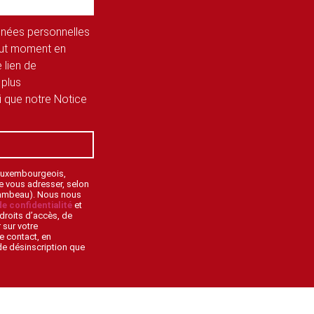
onnées personnelles
tout moment en
 lien de
 plus
si que notre Notice
 Luxembourgeois,
de vous adresser, selon
lambeau). Nous nous
de confidentialité
et
droits d’accès, de
 sur votre
e contact, en
 de désinscription que