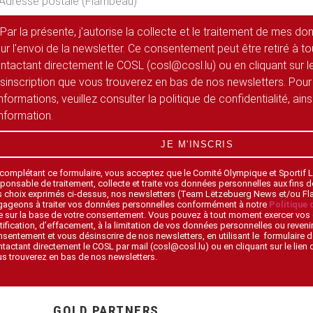
Par la présente, j'autorise la collecte et le traitement de mes d
ur l'envoi de la newsletter. Ce consentement peut être retiré à 
ntactant directement le COSL (cosl@cosl.lu) ou en cliquant sur le
sinscription que vous trouverez en bas de nos newsletters. Pour
informations, veuillez consulter la politique de confidentialité, ain
information.
JE M'INSCRIS
 complétant ce formulaire, vous acceptez que le Comité Olympique et Sportif
ponsable de traitement, collecte et traite vos données personnelles aux fins 
s choix exprimés ci-dessus, nos newsletters (Team Lëtzebuerg News et/ou F
gageons à traiter vos données personnelles conformément à notre
Politique 
 sur la base de votre consentement. Vous pouvez à tout moment exercer vos 
tification, d’effacement, à la limitation de vos données personnelles ou revenir
sentement et vous désinscrire de nos newsletters, en utilisant le formulaire d
tactant directement le COSL par mail (cosl@cosl.lu) ou en cliquant sur le lien
s trouverez en bas de nos newsletters.
GOLD PARTNERS