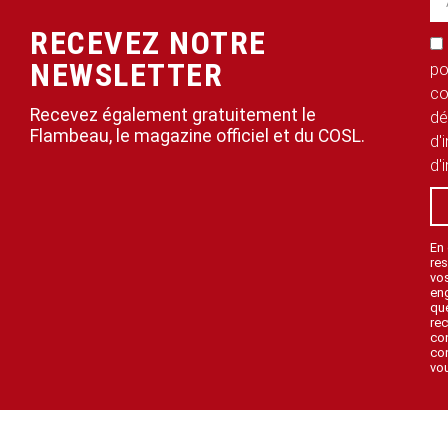
RECEVEZ NOTRE
NEWSLETTER
po
co
Recevez également gratuitement le
dé
Flambeau, le magazine officiel et du COSL.
d'
d'
En
res
vo
en
que
rec
con
con
vou