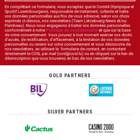
En complétant ce formulaire, vous acceptez que le Comité Olympique et
Sportif Luxembourgeois, responsable de traitement, collecte et traite
vos données personnelles aux fins de vous adresser, selon vos choix
exprimés ci-dessus, nos newsletters (Team Lëtzebuerg News et/ou
Flambeau). Nous nous engageons à traiter vos données personnelles
conformément à notre
Politique de confidentialité
et que sur la base
de votre consentement. Vous pouvez à tout moment exercer vos droits
d’accès, de rectification, d’effacement, à la limitation de vos données
personnelles ou revenir sur votre consentement et vous désinscrire de
nos newsletters, en utilisant le formulaire de contact, en contactant
directement le COSL par mail (cosl@cosl.lu) ou en cliquant sur le lien de
désinscription que vous trouverez en bas de nos newsletters.
GOLD PARTNERS
SILVER PARTNERS