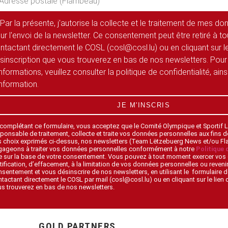
Par la présente, j'autorise la collecte et le traitement de mes d
ur l'envoi de la newsletter. Ce consentement peut être retiré à 
ntactant directement le COSL (cosl@cosl.lu) ou en cliquant sur le
sinscription que vous trouverez en bas de nos newsletters. Pour
informations, veuillez consulter la politique de confidentialité, ain
information.
JE M'INSCRIS
 complétant ce formulaire, vous acceptez que le Comité Olympique et Sportif
ponsable de traitement, collecte et traite vos données personnelles aux fins 
s choix exprimés ci-dessus, nos newsletters (Team Lëtzebuerg News et/ou F
gageons à traiter vos données personnelles conformément à notre
Politique 
 sur la base de votre consentement. Vous pouvez à tout moment exercer vos 
tification, d’effacement, à la limitation de vos données personnelles ou revenir
sentement et vous désinscrire de nos newsletters, en utilisant le formulaire d
tactant directement le COSL par mail (cosl@cosl.lu) ou en cliquant sur le lien
s trouverez en bas de nos newsletters.
GOLD PARTNERS