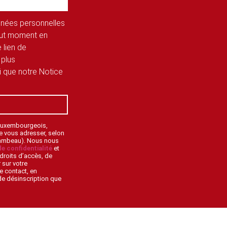
onnées personnelles
tout moment en
 lien de
 plus
si que notre Notice
 Luxembourgeois,
de vous adresser, selon
lambeau). Nous nous
de confidentialité
et
droits d’accès, de
 sur votre
e contact, en
 de désinscription que