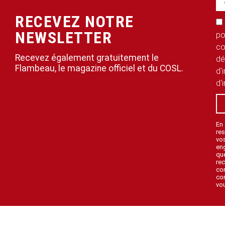
RECEVEZ NOTRE
NEWSLETTER
po
co
Recevez également gratuitement le
dé
Flambeau, le magazine officiel et du COSL.
d'
d'
En
res
vo
en
que
rec
con
con
vou